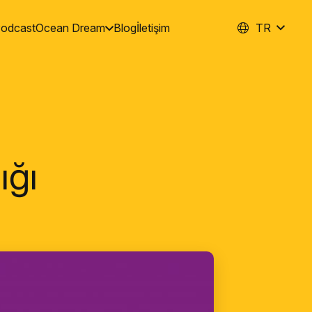
odcast
Ocean Dream
Blog
İletişim
TR
ığı