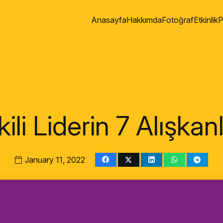
Anasayfa
Hakkımda
Fotoğraf
Etkinlik
P
kili Liderin 7 Alışkanl
January 11, 2022