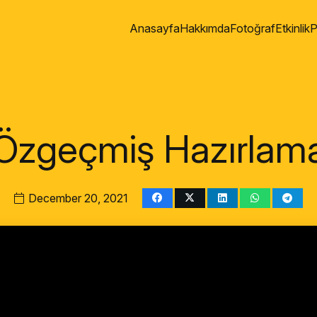
Anasayfa
Hakkımda
Fotoğraf
Etkinlik
P
Özgeçmiş Hazırlam
December 20, 2021