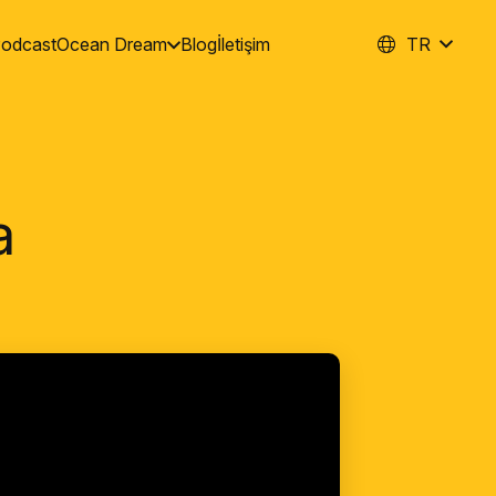
odcast
Ocean Dream
Blog
İletişim
TR
a