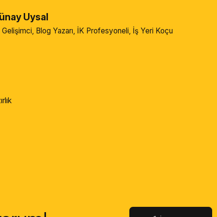
ünay Uysal
l Gelişimci, Blog Yazarı, İK Profesyoneli, İş Yeri Koçu
rlık