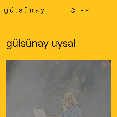
TR
gülsünay uysal