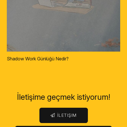
Shadow Work Günlüğü Nedir?
İletişime geçmek istiyorum!
İLETIŞIM