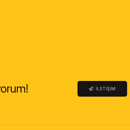
yorum!
İLETIŞIM