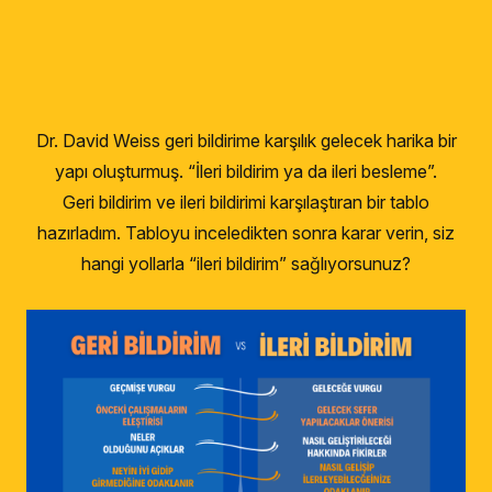
Dr. David Weiss geri bildirime karşılık gelecek harika bir
yapı oluşturmuş. “İleri bildirim ya da ileri besleme”.
Geri bildirim ve ileri bildirimi karşılaştıran bir tablo
hazırladım. Tabloyu inceledikten sonra karar verin, siz
hangi yollarla “ileri bildirim” sağlıyorsunuz?